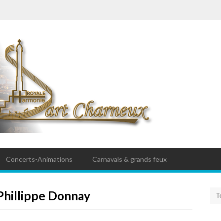
Concerts-Animations
Carnavals & grands feux
 Phillippe Donnay