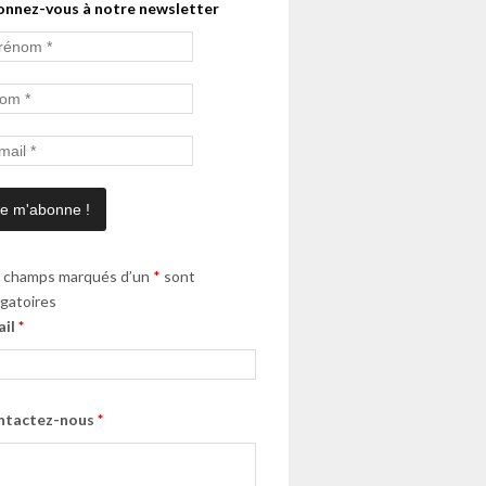
onnez-vous à notre newsletter
 champs marqués d’un
*
sont
igatoires
ail
*
ntactez-nous
*