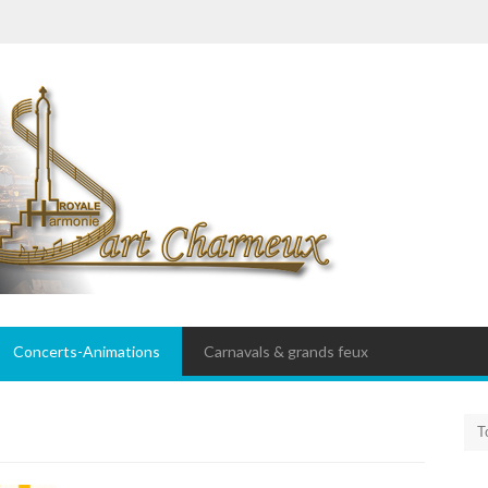
Concerts-Animations
Carnavals & grands feux