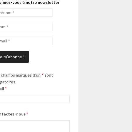
onnez-vous à notre newsletter
 champs marqués d’un
*
sont
igatoires
ail
*
ntactez-nous
*