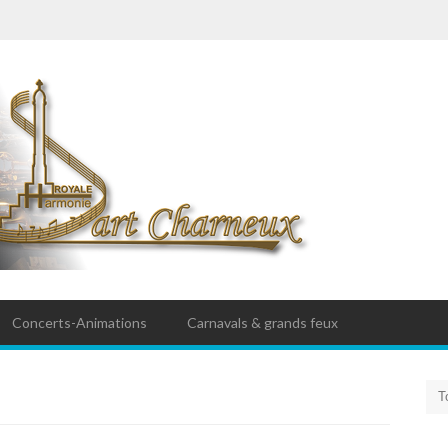
Concerts-Animations
Carnavals & grands feux