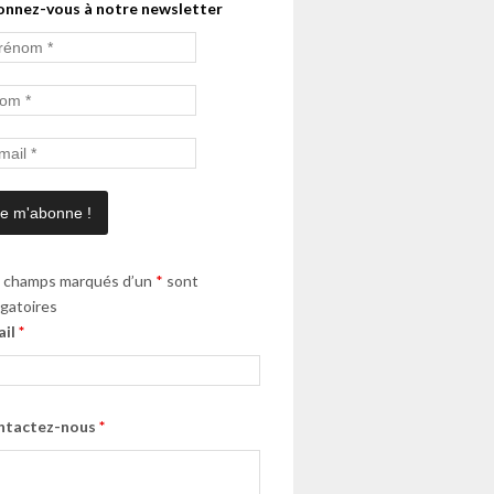
onnez-vous à notre newsletter
 champs marqués d’un
*
sont
igatoires
ail
*
ntactez-nous
*